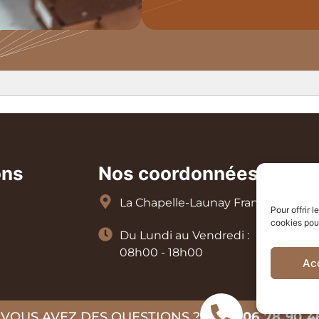
ons
Nos coordonnées
La Chapelle-Launay France
Pour offrir 
cookies pour
Du Lundi au Vendredi :
08h00 - 18h00
Ac
 VOUS AVEZ DES QUESTIONS ?
06 78 90 4