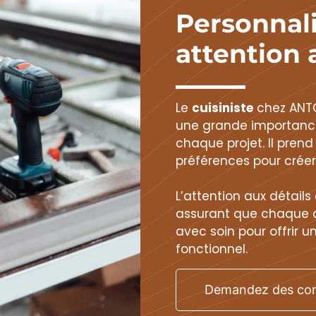
Personnali
attention 
Le
cuisiniste
chez ANTO
une grande importance
chaque projet. Il pren
préférences pour créer
L’attention aux détails 
assurant que chaque as
avec soin pour offrir un
fonctionnel.
Demandez des con