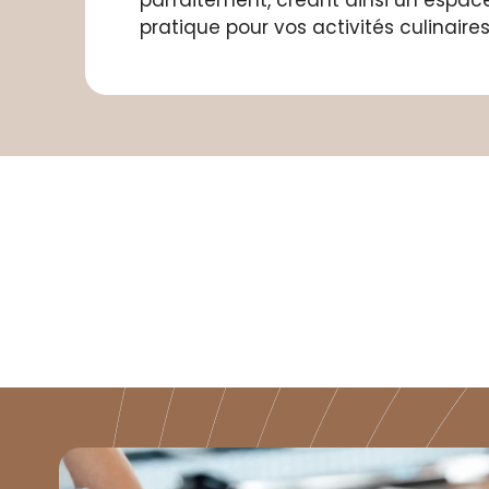
parfaitement, créant ainsi un espac
pratique pour vos activités culinaires
Laissez-nous façonne
des matériaux de qua
pour cré