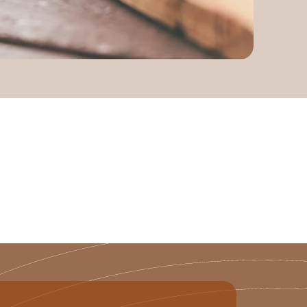
es prennent vie. Avec
 chaque détail compte
uotidien.