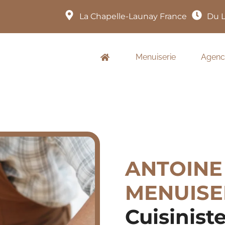
La Chapelle-Launay France
Du L
Menuiserie
Agenc
ANTOINE
MENUISE
Cuisinist